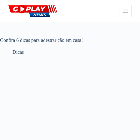
P
u
l
a
r
p
a
Confira 6 dicas para adestrar cão em casa!
r
a
Dicas
o
c
o
n
t
e
ú
d
o