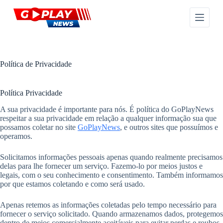
P
u
l
a
r
p
a
Política de Privacidade
r
a
o
Política Privacidade
c
o
A sua privacidade é importante para nós. É política do GoPlayNews
n
respeitar a sua privacidade em relação a qualquer informação sua que
t
possamos coletar no site
GoPlayNews
, e outros sites que possuímos e
e
operamos.
ú
d
Solicitamos informações pessoais apenas quando realmente precisamos
o
delas para lhe fornecer um serviço. Fazemo-lo por meios justos e
legais, com o seu conhecimento e consentimento. Também informamos
por que estamos coletando e como será usado.
Apenas retemos as informações coletadas pelo tempo necessário para
fornecer o serviço solicitado. Quando armazenamos dados, protegemos
dentro de meios comercialmente aceitáveis ​​para evitar perdas e roubos,