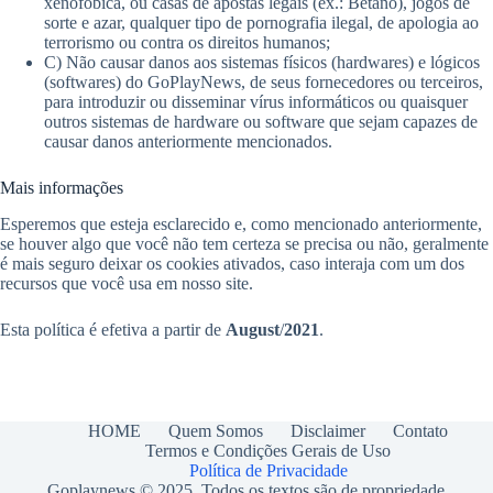
xenofóbica, ou casas de apostas legais (ex.: Betano), jogos de
sorte e azar, qualquer tipo de pornografia ilegal, de apologia ao
terrorismo ou contra os direitos humanos;
C) Não causar danos aos sistemas físicos (hardwares) e lógicos
(softwares) do GoPlayNews, de seus fornecedores ou terceiros,
para introduzir ou disseminar vírus informáticos ou quaisquer
outros sistemas de hardware ou software que sejam capazes de
causar danos anteriormente mencionados.
Mais informações
Esperemos que esteja esclarecido e, como mencionado anteriormente,
se houver algo que você não tem certeza se precisa ou não, geralmente
é mais seguro deixar os cookies ativados, caso interaja com um dos
recursos que você usa em nosso site.
Esta política é efetiva a partir de
August
/
2021
.
HOME
Quem Somos
Disclaimer
Contato
Termos e Condições Gerais de Uso
Política de Privacidade
Goplaynews © 2025. Todos os textos são de propriedade