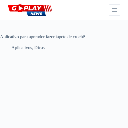
P
u
l
a
r
p
a
Aplicativo para aprender fazer tapete de crochê
r
a
Aplicativos
,
Dicas
o
c
o
n
t
e
ú
d
o