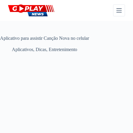
P
u
l
a
r
p
a
Aplicativo para assistir Canção Nova no celular
r
a
Aplicativos
,
Dicas
,
Entretenimento
o
c
o
n
t
e
ú
d
o