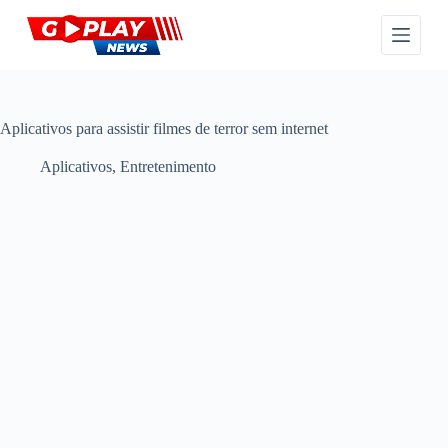
P
u
l
a
r
p
a
Aplicativos para assistir filmes de terror sem internet
r
a
Aplicativos
,
Entretenimento
o
c
o
n
t
e
ú
d
o