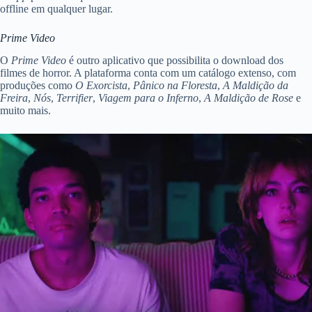
offline em qualquer lugar.
Prime Video
O
Prime Video
é outro aplicativo que possibilita o download dos
filmes de horror. A plataforma conta com um catálogo extenso, com
produções como
O Exorcista
,
Pânico na Floresta
,
A Maldição da
Freira
,
Nós
,
Terrifier
,
Viagem para o Inferno
,
A Maldição de Rose
e
muito mais.