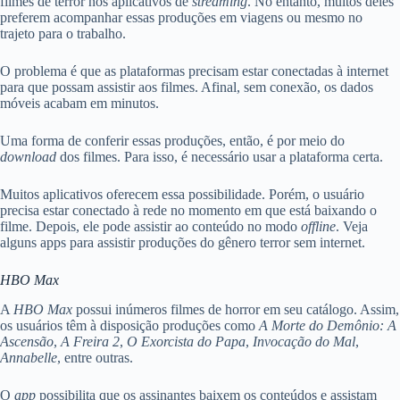
filmes de terror nos aplicativos de
streaming
. No entanto, muitos deles
preferem acompanhar essas produções em viagens ou mesmo no
trajeto para o trabalho.
O problema é que as plataformas precisam estar conectadas à internet
para que possam assistir aos filmes. Afinal, sem conexão, os dados
móveis acabam em minutos.
Uma forma de conferir essas produções, então, é por meio do
download
dos filmes. Para isso, é necessário usar a plataforma certa.
Muitos aplicativos oferecem essa possibilidade. Porém, o usuário
precisa estar conectado à rede no momento em que está baixando o
filme. Depois, ele pode assistir ao conteúdo no modo
offline
. Veja
alguns apps para assistir produções do gênero terror sem internet.
HBO Max
A
HBO Max
possui inúmeros filmes de horror em seu catálogo. Assim,
os usuários têm à disposição produções como
A Morte do Demônio: A
Ascensão
,
A Freira 2
,
O Exorcista do Papa
,
Invocação do Mal
,
Annabelle
, entre outras.
O
app
possibilita que os assinantes baixem os conteúdos e assistam