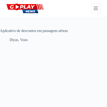
P
u
l
a
r
p
a
Aplicativo de descontos em passagens aéreas
r
a
Dicas
,
Voos
o
c
o
n
t
e
ú
d
o