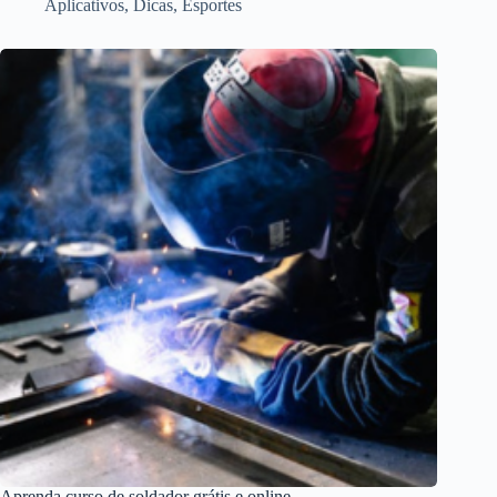
Aplicativos
,
Dicas
,
Esportes
Aprenda curso de soldador grátis e online