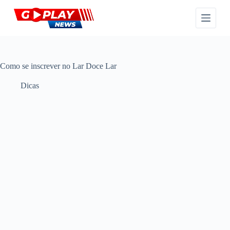
P
u
l
a
r
p
a
Como se inscrever no Lar Doce Lar
r
a
Dicas
o
c
o
n
t
e
ú
d
o