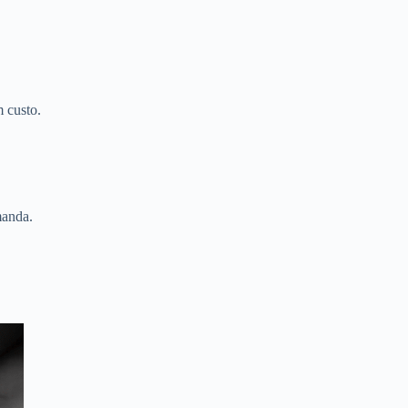
 custo.
manda.