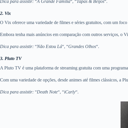
Dica para assistir:
“
A Grande Família
“, “
Tapas & Beijos
“.
2. Vix
O Vix oferece uma variedade de filmes e séries gratuitos, com um foc
Embora tenha mais anúncios em comparação com outros serviços, o Vix
Dica para assistir:
“
Não Estou Lá
“, “
Grandes Olhos
“.
3. Pluto TV
A Pluto TV é uma plataforma de streaming gratuita com uma programaçã
Com uma variedade de opções, desde animes até filmes clássicos, a Plu
Dica para assistir:
“
Death Note
“, “
iCarly
“.