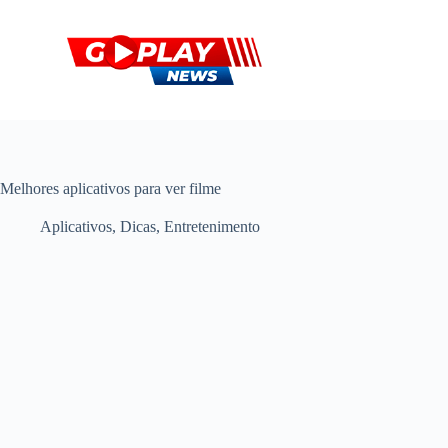
P
u
l
a
r
p
a
r
a
o
Melhores aplicativos para ver filme
c
o
Aplicativos
,
Dicas
,
Entretenimento
n
t
e
ú
d
o