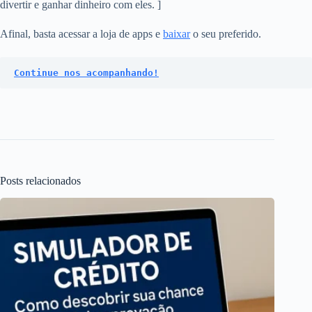
divertir e ganhar dinheiro com eles. ]
Afinal, basta acessar a loja de apps e
baixar
o seu preferido.
Continue nos acompanhando!
Posts relacionados