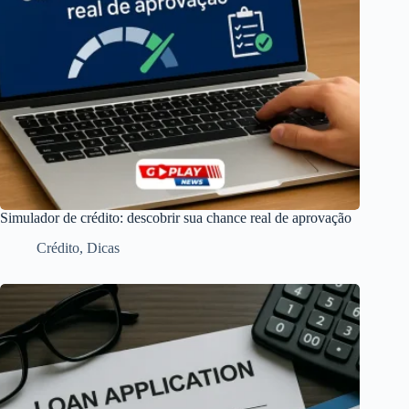
Simulador de crédito: descobrir sua chance real de aprovação
Crédito
,
Dicas