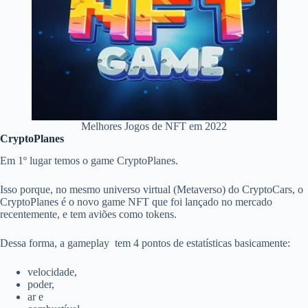
Melhores Jogos de NFT em 2022
CryptoPlanes
Em 1º lugar temos o game CryptoPlanes.
Isso porque, no mesmo universo virtual (Metaverso) do CryptoCars, o
CryptoPlanes é o novo game NFT que foi lançado no mercado
recentemente, e tem aviões como tokens.
Dessa forma, a gameplay tem 4 pontos de estatísticas basicamente:
velocidade,
poder,
ar e