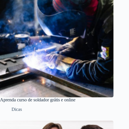
Aprenda curso de soldador grátis e online
Dicas