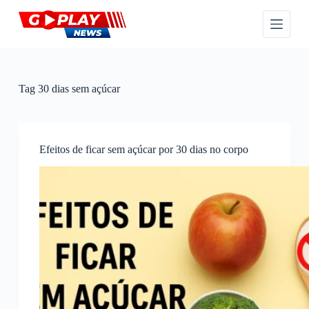
P
u
l
a
r
p
a
Tag
30 dias sem açúcar
r
a
o
c
o
Efeitos de ficar sem açúcar por 30 dias no corpo
n
t
e
ú
d
o