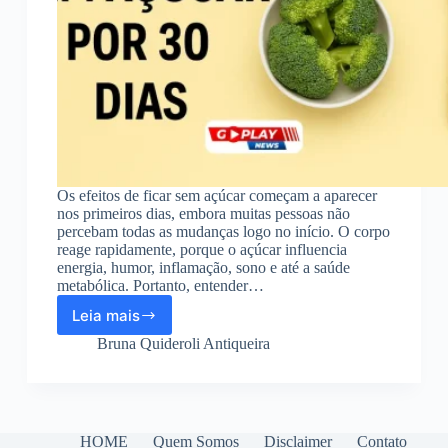
Os efeitos de ficar sem açúcar começam a aparecer
nos primeiros dias, embora muitas pessoas não
percebam todas as mudanças logo no início. O corpo
reage rapidamente, porque o açúcar influencia
energia, humor, inflamação, sono e até a saúde
metabólica. Portanto, entender…
Leia mais
Efeitos
de
Bruna Quideroli Antiqueira
ficar
sem
açúcar
por
30
HOME
Quem Somos
Disclaimer
Contato