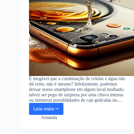
É inegável que a combinação de celular e água não
dá certo, não é mesmo? Infelizmente, podemos
deixar nosso smartphone em algum local molhado,
talvez ser pego de surpresa por uma chuva intensa
ou inúmeras possibilidades de cair gotículas no…
Leia mais
Conheça
os
Amanda
aplicativos
que
eliminam