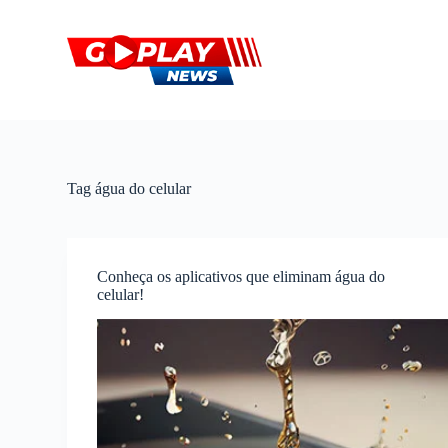
P
u
l
a
r
p
a
r
a
o
Tag
água do celular
c
o
n
t
e
Conheça os aplicativos que eliminam água do
ú
celular!
d
o