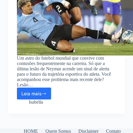
Um astro do futebol mundial que convive com
contusões frequentemente na carreira. Só que a
última lesão de Neymar acende um sinal de alerta
para o futuro da trajetória esportiva do atleta. Você
acompanhou esse problema mais recente dele?
Lesão…
Leia mais
Lesão
de
Isabella
Neymar
pode
impedir
de
jogar
HOME
Quem Somos
Disclaimer
Contato