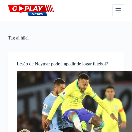
P
u
l
a
r
p
a
Tag
al hilal
r
a
o
c
o
Lesão de Neymar pode impedir de jogar futebol?
n
t
e
ú
d
o