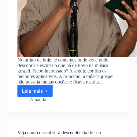
No artigo de hoje, te contamos onde você pode
descobrir e escutar o que há de novo na música
gospel. Ficou interessado? A seguir, confira os
melhores aplicativos. A princípio, a música gospel
não possuía muitas opções e ficava restrita…
Leia mais
Confira
aplicativos
Amanda
gratuitos
de
música
gospel
Veja como descobrir a descendência do seu