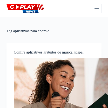
P
u
l
a
r
p
a
Tag
aplicativos para android
r
a
o
c
o
Confira aplicativos gratuitos de música gospel
n
t
e
ú
d
o