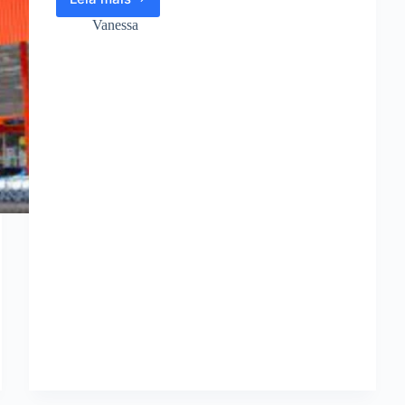
Jovem
Aprendiz
Vanessa
Extra:
Salários
e
Inscrições
Abertas