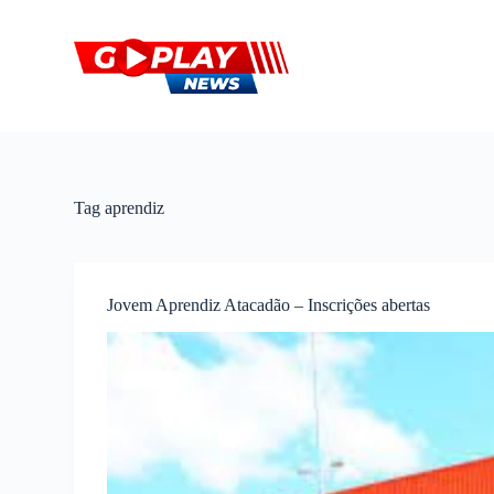
P
u
l
a
r
p
a
r
a
o
Tag
aprendiz
c
o
n
t
e
Jovem Aprendiz Atacadão – Inscrições abertas
ú
d
o