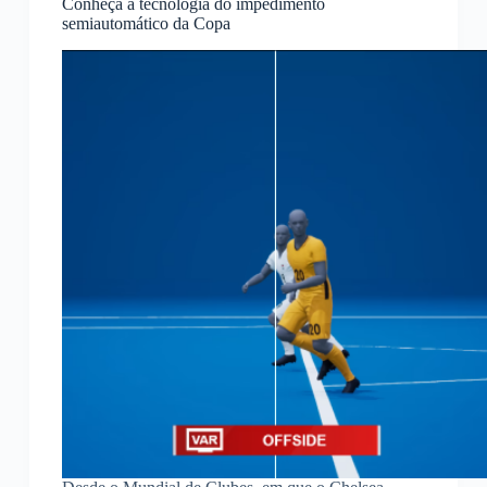
Conheça a tecnologia do impedimento
mão:
semiautomático da Copa
saiba
como
fazer!