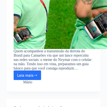
Quem acompanhou a transmissão da derrota do
Brasil para Camarões viu que um lance repercutiu
nas redes sociais: o meme do Neymar com o celular
na mão. Tendo isso em vista, preparamos um guia
básico para que você consiga reproduzir…
Leia mais
Meme
do
Mário
Neymar
com
o
celular
na