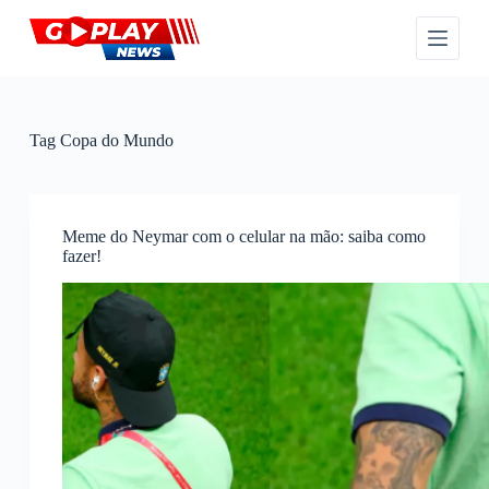
P
u
l
a
r
p
a
Tag
Copa do Mundo
r
a
o
c
o
Meme do Neymar com o celular na mão: saiba como
n
fazer!
t
e
ú
d
o