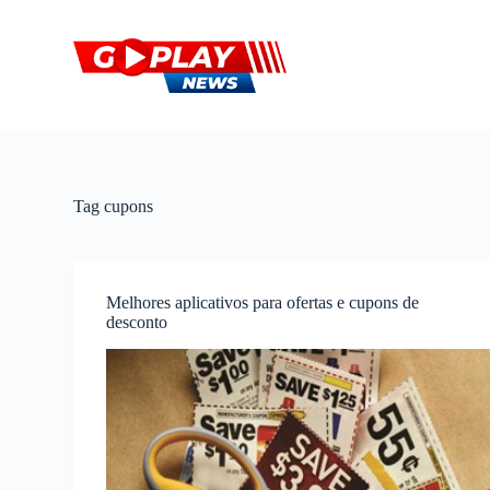
P
u
l
a
r
p
a
r
a
o
Tag
cupons
c
o
n
t
e
Melhores aplicativos para ofertas e cupons de
ú
desconto
d
o