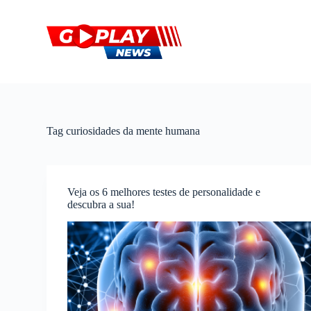
P
u
l
a
r
p
a
r
a
o
Tag
curiosidades da mente humana
c
o
n
t
e
Veja os 6 melhores testes de personalidade e
ú
descubra a sua!
d
o