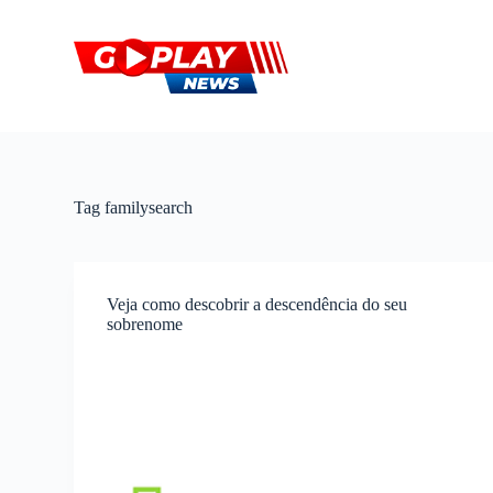
P
u
l
a
r
p
a
r
a
o
Tag
familysearch
c
o
n
t
e
Veja como descobrir a descendência do seu
ú
sobrenome
d
o