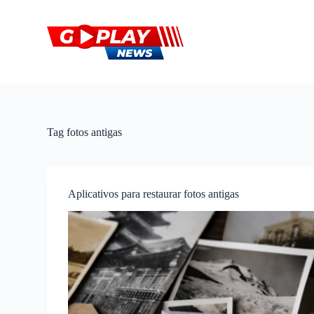
P
u
l
a
r
p
a
r
a
o
Tag
fotos antigas
c
o
n
t
e
Aplicativos para restaurar fotos antigas
ú
d
o