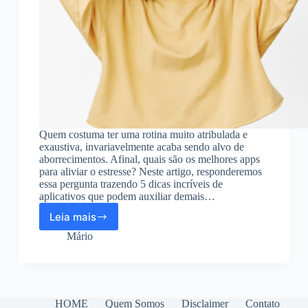
Quem costuma ter uma rotina muito atribulada e
exaustiva, invariavelmente acaba sendo alvo de
aborrecimentos. Afinal, quais são os melhores apps
para aliviar o estresse? Neste artigo, responderemos
essa pergunta trazendo 5 dicas incríveis de
aplicativos que podem auxiliar demais…
Leia mais
Conheça
os
Mário
5
melhores
apps
para
aliviar
HOME
Quem Somos
Disclaimer
Contato