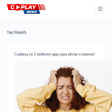
P
u
l
a
r
p
a
Tag
Happify
r
a
o
c
o
Conheça os 5 melhores apps para aliviar o estresse!
n
t
e
ú
d
o