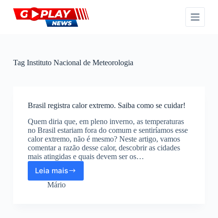
P
u
l
a
r
p
a
Tag
Instituto Nacional de Meteorologia
r
a
o
c
o
Brasil registra calor extremo. Saiba como se cuidar!
n
Quem diria que, em pleno inverno, as temperaturas
t
no Brasil estariam fora do comum e sentiríamos esse
e
calor extremo, não é mesmo? Neste artigo, vamos
ú
comentar a razão desse calor, descobrir as cidades
d
mais atingidas e quais devem ser os…
o
Leia mais
Brasil
registra
Mário
calor
extremo.
Saiba