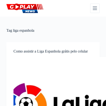
P
u
l
a
r
p
a
Tag
liga espanhola
r
a
o
c
o
Como assistir a Liga Espanhola grátis pelo celular
n
t
e
ú
d
o