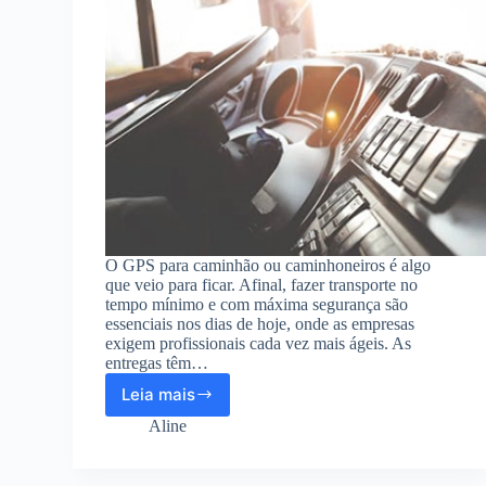
O GPS para caminhão ou caminhoneiros é algo
que veio para ficar. Afinal, fazer transporte no
tempo mínimo e com máxima segurança são
essenciais nos dias de hoje, onde as empresas
exigem profissionais cada vez mais ágeis. As
entregas têm…
Leia mais
Aplicativo
de
Aline
GPS
para
caminhão