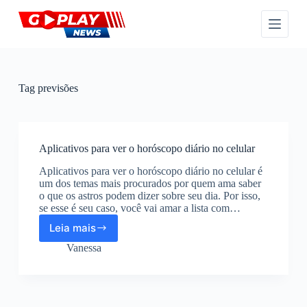
P
u
l
a
r
p
a
Tag
previsões
r
a
o
c
o
Aplicativos para ver o horóscopo diário no celular
n
Aplicativos para ver o horóscopo diário no celular é
t
um dos temas mais procurados por quem ama saber
e
o que os astros podem dizer sobre seu dia. Por isso,
ú
se esse é seu caso, você vai amar a lista com…
d
o
Leia mais
Aplicativos
para
Vanessa
ver
o
horóscopo
diário