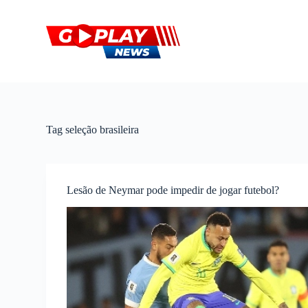
P
u
l
a
r
p
a
r
a
o
Tag
seleção brasileira
c
o
n
t
e
Lesão de Neymar pode impedir de jogar futebol?
ú
d
o