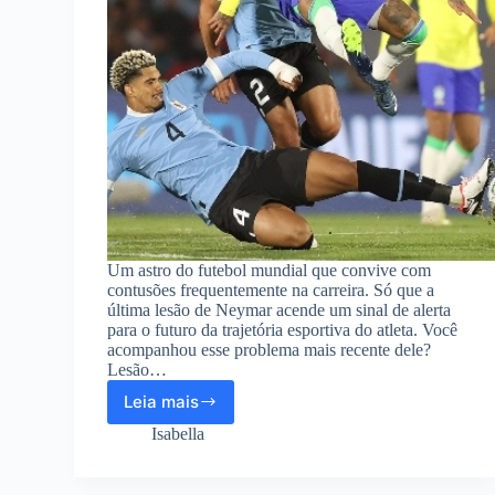
Um astro do futebol mundial que convive com
contusões frequentemente na carreira. Só que a
última lesão de Neymar acende um sinal de alerta
para o futuro da trajetória esportiva do atleta. Você
acompanhou esse problema mais recente dele?
Lesão…
Leia mais
Lesão
de
Isabella
Neymar
pode
impedir