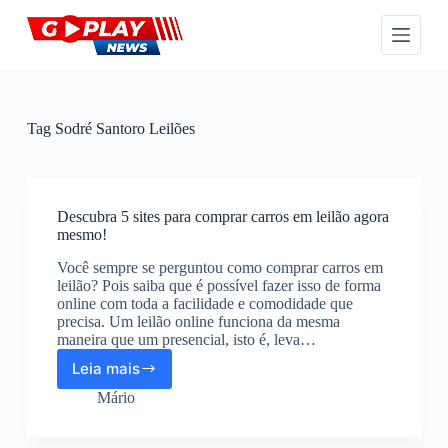
P
u
l
a
r
p
a
Tag
Sodré Santoro Leilões
r
a
o
c
o
Descubra 5 sites para comprar carros em leilão agora
n
mesmo!
t
Você sempre se perguntou como comprar carros em
e
leilão? Pois saiba que é possível fazer isso de forma
ú
online com toda a facilidade e comodidade que
d
precisa. Um leilão online funciona da mesma
o
maneira que um presencial, isto é, leva…
Leia mais
Descubra
5
Mário
sites
para