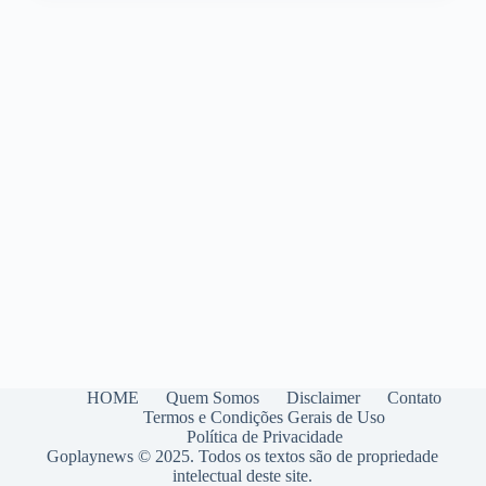
comprar
carros
em
leilão
agora
mesmo!
HOME
Quem Somos
Disclaimer
Contato
Termos e Condições Gerais de Uso
Política de Privacidade
Goplaynews © 2025. Todos os textos são de propriedade
intelectual deste site.