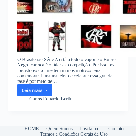
O Brasileirão Série A está a todo o vapor e o Rubro-
Negro carioca é o líder da competição. Por isso, os
torcedores do time têm muitos motivos para
comemorar. Uma maneira de celebrar essa grande
fase é por meio de…
Leia mais
Aplicativos
para
Carlos Eduardo Bertin
ter
Figurinhas
do
Flamengo
HOME
Quem Somos
Disclaimer
Contato
Termos e Condições Gerais de Uso