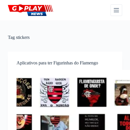
P
u
l
a
r
p
a
Tag
stickers
r
a
o
c
o
Aplicativos para ter Figurinhas do Flamengo
n
t
e
ú
d
o