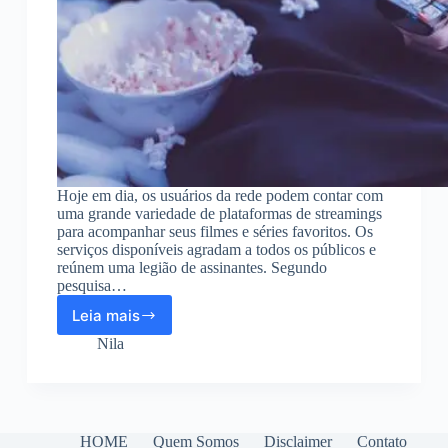
Hoje em dia, os usuários da rede podem contar com
uma grande variedade de plataformas de streamings
para acompanhar seus filmes e séries favoritos. Os
serviços disponíveis agradam a todos os públicos e
reúnem uma legião de assinantes. Segundo
pesquisa…
Leia mais
Confira
as
Nila
melhores
plataformas
de
streamings
HOME
Quem Somos
Disclaimer
Contato