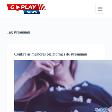
P
u
l
a
r
p
a
Tag
streamings
r
a
o
c
o
Confira as melhores plataformas de streamings
n
t
e
ú
d
o