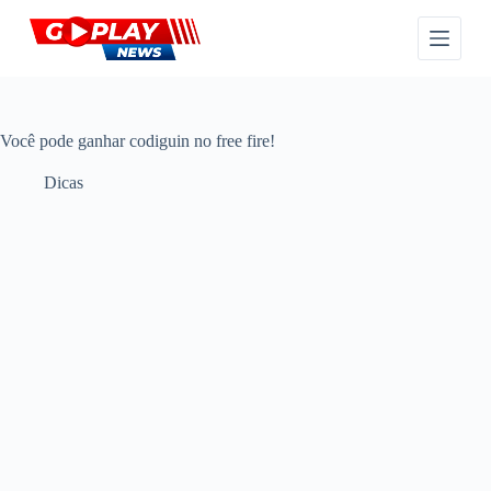
P
u
l
a
r
p
a
Você pode ganhar codiguin no free fire!
r
a
Dicas
o
c
o
n
t
e
ú
d
o