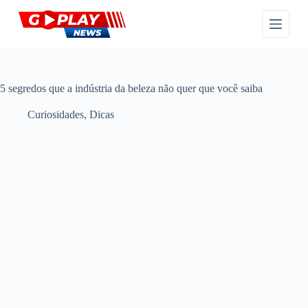
P
u
l
a
r
p
a
5 segredos que a indústria da beleza não quer que você saiba
r
a
Curiosidades
,
Dicas
o
c
o
n
t
e
ú
d
o