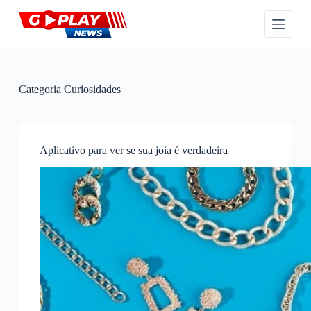
P
u
l
a
r
p
a
Categoria
Curiosidades
r
a
o
c
o
Aplicativo para ver se sua joia é verdadeira
n
t
e
ú
d
o