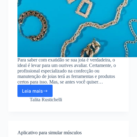
Para saber com exatidão se sua joia é verdadeira, o
ideal é levar para um ourives avaliar. Certamente, o
profissional especializado na confecção ou
manutenção de joias terá as ferramentas e produtos
certos para isso. Mas, se antes você quiser…
Leia mais
Aplicativo
para
Talita Rustichelli
ver
se
sua
joia
é
Aplicativo para simular músculos
verdadeira