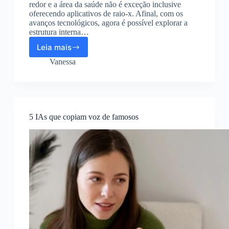
redor e a área da saúde não é exceção inclusive
oferecendo aplicativos de raio-x. Afinal, com os
avanços tecnológicos, agora é possível explorar a
estrutura interna…
Leia mais
Aplicativos
grátis
Vanessa
que
faz
raio-
x
pela
5 IAs que copiam voz de famosos
câmera
do
seu
celular