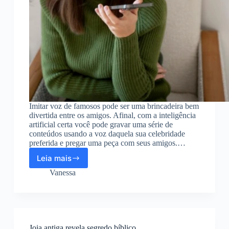
Imitar voz de famosos pode ser uma brincadeira bem
divertida entre os amigos. Afinal, com a inteligência
artificial certa você pode gravar uma série de
conteúdos usando a voz daquela sua celebridade
preferida e pregar uma peça com seus amigos.…
Leia mais
5
IAs
Vanessa
que
copiam
voz
de
famosos
Joia antiga revela segredo bíblico