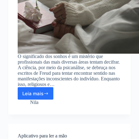
O significado dos sonhos é um mistério que
profissionais das mais diversas áreas tentam decifrar.
A ciência, por meio da psicanálise, se debruça nos
escritos de Freud para tentar encontrar sentido nas
manifestações inconscientes do indivíduo. Enquanto
isso, religiosos e…
Leia mais
Veja
o
Nila
significado
dos
sonhos!
Aplicativo para ler a mão