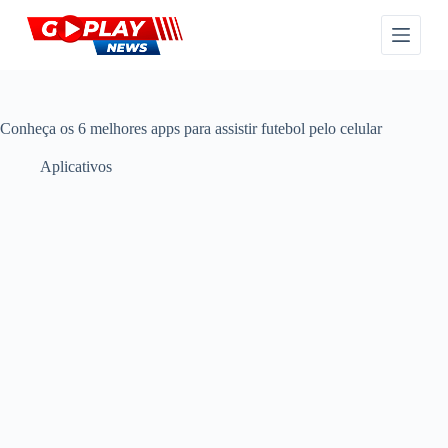
P
u
l
a
r
p
a
Conheça os 6 melhores apps para assistir futebol pelo celular
r
a
Aplicativos
o
c
o
n
t
e
ú
d
o