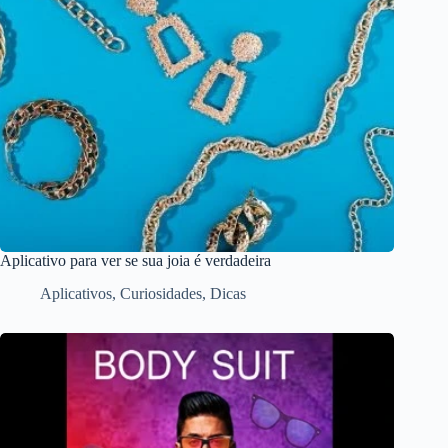
Aplicativo para ver se sua joia é verdadeira
Aplicativos
,
Curiosidades
,
Dicas