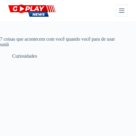
P
u
l
a
r
p
a
7 coisas que acontecem com você quando você para de usar
r
sutiã
a
o
Curiosidades
c
o
n
t
e
ú
d
o