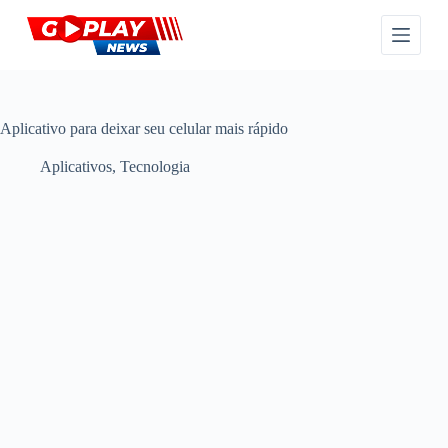
P
u
l
a
r
p
a
Aplicativo para deixar seu celular mais rápido
r
a
Aplicativos
,
Tecnologia
o
c
o
n
t
e
ú
d
o