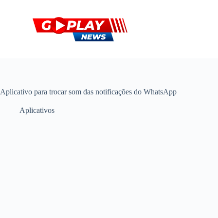
P
u
l
a
r
p
a
r
a
o
Aplicativo para trocar som das notificações do WhatsApp
c
o
Aplicativos
n
t
e
ú
d
o