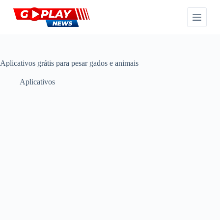
P
u
l
a
r
p
a
Aplicativos grátis para pesar gados e animais
r
a
Aplicativos
o
c
o
n
t
e
ú
d
o