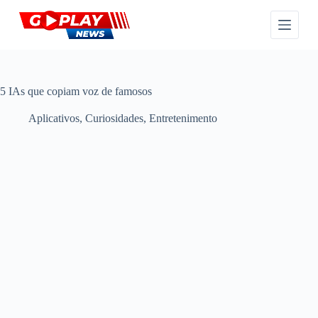
P
u
l
a
r
p
a
5 IAs que copiam voz de famosos
r
a
Aplicativos
,
Curiosidades
,
Entretenimento
o
c
o
n
t
e
ú
d
o