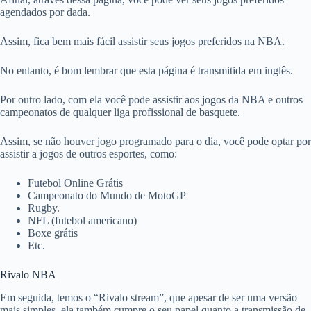
agendados por dada.
Assim, fica bem mais fácil assistir seus jogos preferidos na NBA.
No entanto, é bom lembrar que esta página é transmitida em inglês.
Por outro lado, com ela você pode assistir aos jogos da NBA e outros
campeonatos de qualquer liga profissional de basquete.
Assim, se não houver jogo programado para o dia, você pode optar por
assistir a jogos de outros esportes, como:
Futebol Online Grátis
Campeonato do Mundo de MotoGP
Rugby.
NFL (futebol americano)
Boxe grátis
Etc.
Rivalo NBA
Em seguida, temos o “Rivalo stream”, que apesar de ser uma versão
mais simples, ela também cumpre o seu papel quanto a transmissão de