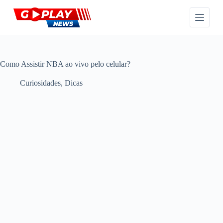
P
u
l
a
r
p
a
Como Assistir NBA ao vivo pelo celular?
r
a
Curiosidades
,
Dicas
o
c
o
n
t
e
ú
d
o