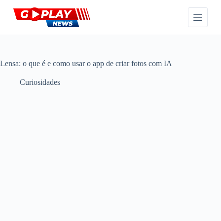
P
u
l
a
r
p
a
Lensa: o que é e como usar o app de criar fotos com IA
r
a
Curiosidades
o
c
o
n
t
e
ú
d
o