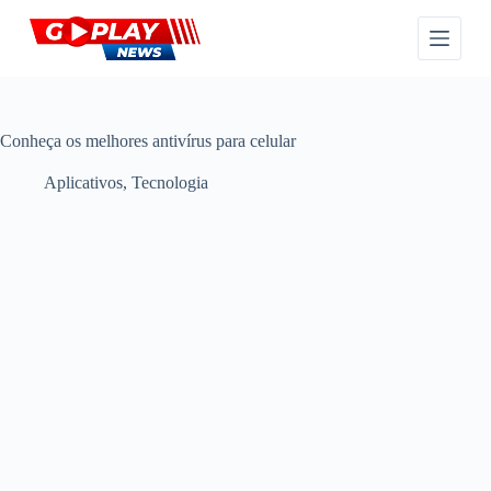
P
u
l
a
r
p
a
Conheça os melhores antivírus para celular
r
a
Aplicativos
,
Tecnologia
o
c
o
n
t
e
ú
d
o