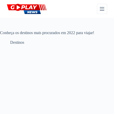
P
u
l
a
r
p
a
Conheça os destinos mais procurados em 2022 para viajar!
r
a
Destinos
o
c
o
n
t
e
ú
d
o