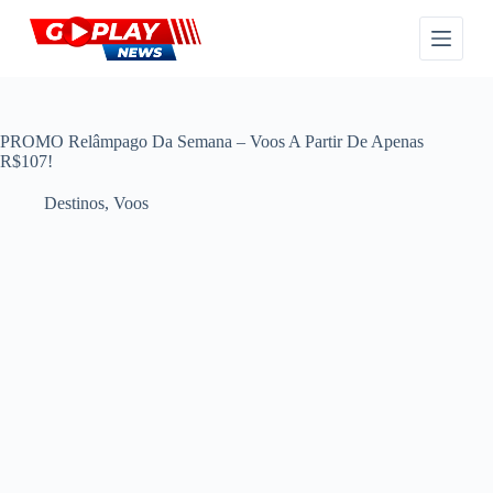
P
u
l
a
r
p
a
PROMO Relâmpago Da Semana – Voos A Partir De Apenas
r
R$107!
a
o
Destinos
,
Voos
c
o
n
t
e
ú
d
o