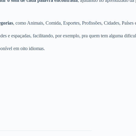
tir o som de cada palavra encontrada
, ajudando no aprendizado da 
egorias
, como Animais, Comida, Esportes, Profissões, Cidades, Países e
ndes e espaçadas, facilitando, por exemplo, pra quem tem alguma dificu
ponível em oito idiomas.