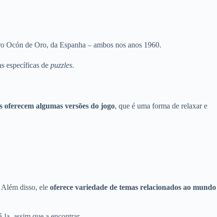
dro Ocón de Oro, da Espanha – ambos nos anos 1960.
as específicas de
puzzles
.
os oferecem algumas versões do jogo
, que é uma forma de relaxar e
. Além disso, ele
oferece variedade de temas relacionados ao mundo
á-la, assim que a encontrar.