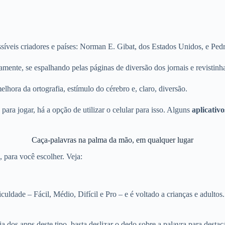
íveis criadores e países: Norman E. Gibat, dos Estados Unidos, e Pe
ente, se espalhando pelas páginas de diversão dos jornais e revistinh
lhora da ortografia, estímulo do cérebro e, claro, diversão.
ara jogar, há a opção de utilizar o celular para isso. Alguns
aplicativ
Caça-palavras na palma da mão, em qualquer lugar
 para você escolher. Veja:
ldade – Fácil, Médio, Difícil e Pro – e é voltado a crianças e adultos
a dos apps deste tipo, basta deslizar o dedo sobre a palavra para destac