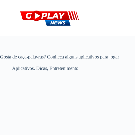
P
u
l
a
r
p
a
r
a
o
Gosta de caça-palavras? Conheça alguns aplicativos para jogar
c
o
Aplicativos
,
Dicas
,
Entretenimento
n
t
e
ú
d
o