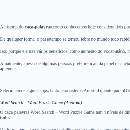
A história do
caça-palavras
como conhecemos hoje considera dois poss
De qualquer forma, o passatempo se tornou febre no mundo todo rapidam
Isso porque ele traz vários benefícios, como aumento do vocabulário, me
Atualmente, apesar de algumas pessoas preferirem ainda papel e caneta p
aprender.
Selecionamos alguns apps, tanto para sistema Android quanto para iOS,
Word Search – Word Puzzle Game (Android)
O caça-palavras Word Search – Word Puzzle Game tem 4 níveis de dificu
todo
.
De forma geral, sua interface e usabilidade são práticas: como na maiori