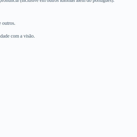
pronúncia (inclusive em outros idiomas além do português).
 outros.
ldade com a visão.