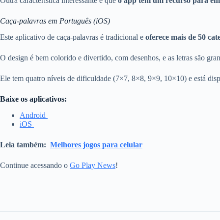
Outra característica interessante é que
o app tem um recurso para emi
Caça-palavras em Português (iOS)
Este aplicativo de caça-palavras é tradicional e
oferece mais de 50 cat
O design é bem colorido e divertido, com desenhos, e as letras são gra
Ele tem quatro níveis de dificuldade (7×7, 8×8, 9×9, 10×10) e está dis
Baixe os aplicativos:
Android
iOS
Leia também:
Melhores jogos para celular
Continue acessando o
Go Play News
!