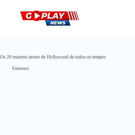
P
u
l
a
r
p
a
r
a
o
Os 20 maiores atores de Hollywood de todos os tempos
c
o
Famosos
n
t
e
ú
d
o