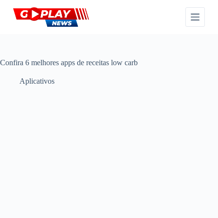
P
u
l
a
r
p
a
Confira 6 melhores apps de receitas low carb
r
a
Aplicativos
o
c
o
n
t
e
ú
d
o