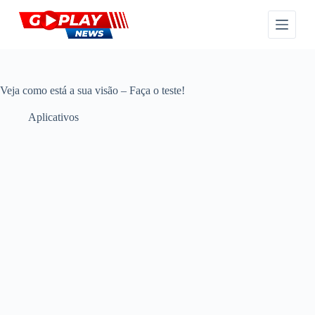
P
u
l
a
r
p
a
Veja como está a sua visão – Faça o teste!
r
a
Aplicativos
o
c
o
n
t
e
ú
d
o