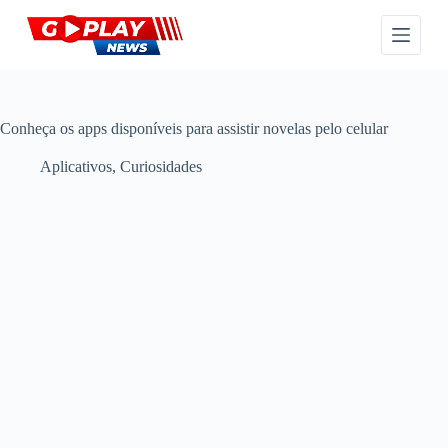
P
u
l
a
r
p
a
Conheça os apps disponíveis para assistir novelas pelo celular
r
a
Aplicativos
,
Curiosidades
o
c
o
n
t
e
ú
d
o