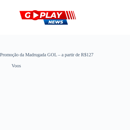
P
u
l
a
r
p
a
r
a
o
Promoção da Madrugada GOL – a partir de R$127
c
o
Voos
n
t
e
ú
d
o