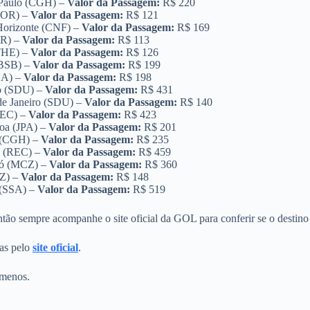
Paulo (CGH) –
Valor da Passagem:
R$ 220
(FOR) –
Valor da Passagem:
R$ 121
Horizonte (CNF) –
Valor da Passagem:
R$ 169
OR) –
Valor da Passagem:
R$ 113
(THE) –
Valor da Passagem:
R$ 126
(BSB) –
Valor da Passagem:
R$ 199
SA) –
Valor da Passagem:
R$ 198
ro (SDU) –
Valor da Passagem:
R$ 431
de Janeiro (SDU) –
Valor da Passagem:
R$ 140
REC) –
Valor da Passagem:
R$ 423
soa (JPA) –
Valor da Passagem:
R$ 201
 (CGH) –
Valor da Passagem:
R$ 235
e (REC) –
Valor da Passagem:
R$ 459
ó (MCZ) –
Valor da Passagem:
R$ 360
Z) –
Valor da Passagem:
R$ 148
 (SSA) –
Valor da Passagem:
R$ 519
ão sempre acompanhe o site oficial da GOL para conferir se o destino
as pelo
site oficial
.
 menos.