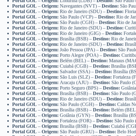
Portal GOL
–
Origem:
Londrina (LDB) –
Destino:
São Paulo
Portal GOL
–
Origem:
Navegantes (NVT) –
Destino:
São Pa
Portal GOL
–
Origem:
Rio de Janeiro (SDU) –
Destino:
Flori
Portal GOL
–
Origem:
São Paulo (VCP) –
Destino:
Rio de Ja
Portal GOL
–
Origem:
São Paulo (CGH) –
Destino:
Rio de Ja
Portal GOL
–
Origem:
Rio de Janeiro (SDU) –
Destino:
Curit
Portal GOL
–
Origem:
Rio de Janeiro (GIG) –
Destino:
Forta
Portal GOL
–
Origem:
Brasília (BSB) –
Destino:
Rio de Jane
Portal GOL
–
Origem:
Rio de Janeiro (SDU) –
Destino:
Brasí
Portal GOL
–
Origem:
João Pessoa (JPA) –
Destino:
São Pau
Portal GOL
–
Origem:
Porto Alegre (POA) –
Destino:
Curiti
Portal GOL
–
Origem:
Belém (BEL) –
Destino:
Manaus (MA
Portal GOL
–
Origem:
Cuiabá (CGB) –
Destino:
Brasília (BS
Portal GOL
–
Origem:
Salvador (SSA) –
Destino:
Brasília (B
Portal GOL
–
Origem:
São Luis (SLZ) –
Destino:
Fortaleza 
Portal GOL
–
Origem:
Aracaju (AJU) –
Destino:
São Paulo 
Portal GOL
–
Origem:
Porto Seguro (BPS) –
Destino:
Goiâni
Portal GOL
–
Origem:
Brasília (BSB) –
Destino:
São Paulo 
Portal GOL
–
Origem:
Rio de Janeiro (SDU) –
Destino:
Brasí
Portal GOL
–
Origem:
São Paulo (CGH) –
Destino:
Caldas N
Portal GOL
–
Origem:
Brasília (BSB) –
Destino:
Belém (BEL
Portal GOL
–
Origem:
Goiânia (GYN) –
Destino:
Brasília (B
Portal GOL
–
Origem:
Fortaleza (FOR) –
Destino:
São Paulo
Portal GOL
–
Origem:
Brasília (BSB) –
Destino:
Cuiabá (CG
Portal GOL
–
Origem:
São Paulo (GRU) –
Destino:
Belo Hor