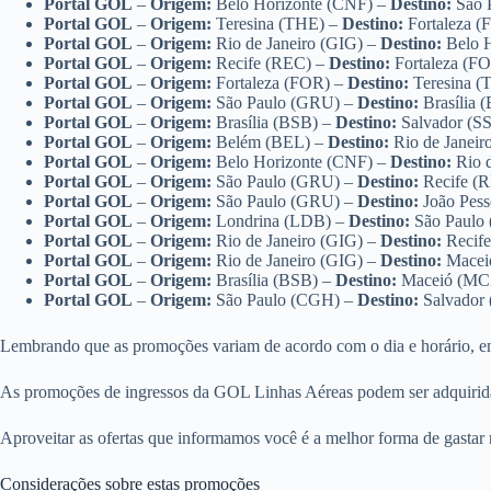
Portal GOL
–
Origem:
Belo Horizonte (CNF) –
Destino:
São 
Portal GOL
–
Origem:
Teresina (THE) –
Destino:
Fortaleza 
Portal GOL
–
Origem:
Rio de Janeiro (GIG) –
Destino:
Belo 
Portal GOL
–
Origem:
Recife (REC) –
Destino:
Fortaleza (F
Portal GOL
–
Origem:
Fortaleza (FOR) –
Destino:
Teresina 
Portal GOL
–
Origem:
São Paulo (GRU) –
Destino:
Brasília 
Portal GOL
–
Origem:
Brasília (BSB) –
Destino:
Salvador (S
Portal GOL
–
Origem:
Belém (BEL) –
Destino:
Rio de Janei
Portal GOL
–
Origem:
Belo Horizonte (CNF) –
Destino:
Rio 
Portal GOL
–
Origem:
São Paulo (GRU) –
Destino:
Recife (
Portal GOL
–
Origem:
São Paulo (GRU) –
Destino:
João Pes
Portal GOL
–
Origem:
Londrina (LDB) –
Destino:
São Paulo
Portal GOL
–
Origem:
Rio de Janeiro (GIG) –
Destino:
Recif
Portal GOL
–
Origem:
Rio de Janeiro (GIG) –
Destino:
Macei
Portal GOL
–
Origem:
Brasília (BSB) –
Destino:
Maceió (MC
Portal GOL
–
Origem:
São Paulo (CGH) –
Destino:
Salvador
Lembrando que as promoções variam de acordo com o dia e horário, ent
As promoções de ingressos da GOL Linhas Aéreas podem ser adquirid
Aproveitar as ofertas que informamos você é a melhor forma de gastar
Considerações sobre estas promoções